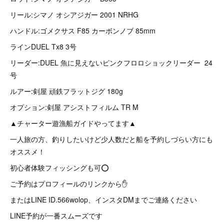
リール:シマノ オシアジガー 2001 NRHG
ハンドル:ゴメクサス F85 カーボンノブ 85mm
ラインDUEL Tx8 3号
リーダー:DUEL 魚に見えないピンクフロロショックリーダー 24
号
ルアー:剣屋 頑鉄フラットジグ 180g
オプション:剣屋 アシストフィルム TR M
▲チャーター遊漁船ガイドやってます▲
一人旅の方、釣りしたいけど少人数だと船を予約しづらい方にも
オススメ！
初心者体験フィッシングも可⭕
ご予約はプロフィールのリンクから✋
またはLINE ID.566wolop、インスタDMまでご連絡ください
LINE予約が一番スムーズです