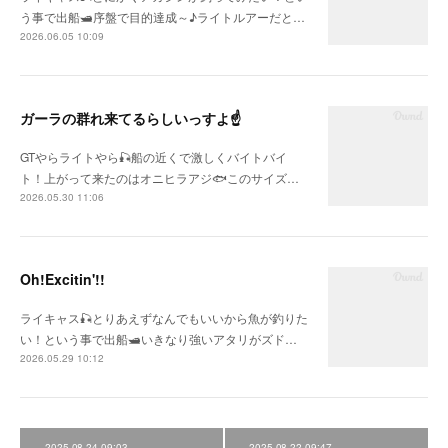
う事で出船🛥序盤で目的達成～♪ライトルアーだと…
2026.06.05 10:09
ガーラの群れ来てるらしいっすよ☝
GTやらライトやら🎣船の近くで激しくバイトバイ
ト！上がって来たのはオニヒラアジ🐟このサイズ…
2026.05.30 11:06
Oh!Excitin'!!
ライキャス🎣とりあえずなんでもいいから魚が釣りた
い！という事で出船🛥いきなり強いアタリがズド…
2026.05.29 10:12
2025.08.24 09:03
2025.08.22 09:47