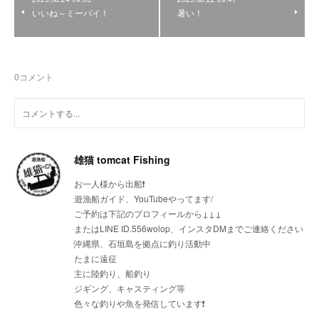
いいね～ミーバイ！
暑い！
0
コメント
雄猫 tomcat Fishing
お一人様から出船❗
遊漁船ガイド、YouTubeやってます/
ご予約は下記のプロフィールから↓↓↓
またはLINE ID.556wolop、インスタDMまでご連絡ください
沖縄県、石垣島を拠点に釣り活動中
たまに遠征
主に陸釣り、船釣り
ジギング、キャスティング等
色々な釣りや魚を発信しています❗