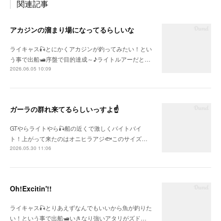
関連記事
アカジンの溜まり場になってるらしいな
ライキャス🎣とにかくアカジンが釣ってみたい！とい
う事で出船🛥序盤で目的達成～♪ライトルアーだと…
2026.06.05 10:09
ガーラの群れ来てるらしいっすよ☝
GTやらライトやら🎣船の近くで激しくバイトバイ
ト！上がって来たのはオニヒラアジ🐟このサイズ…
2026.05.30 11:06
Oh!Excitin'!!
ライキャス🎣とりあえずなんでもいいから魚が釣りた
い！という事で出船🛥いきなり強いアタリがズド…