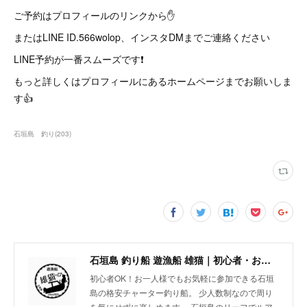
ご予約はプロフィールのリンクから✋
またはLINE ID.566wolop、インスタDMまでご連絡ください
LINE予約が一番スムーズです❗
もっと詳しくはプロフィールにあるホームページまでお願いしま
す👍
石垣島 釣り
(
203
)
石垣島 釣り船 遊漁船 雄猫｜初心者・お一人様歓迎の少人数制チャーターボート
初心者OK！お一人様でもお気軽に参加できる石垣
島の格安チャーター釣り船。 少人数制なので周り
を気にせずに楽しめます。 石垣島のリーフでルア