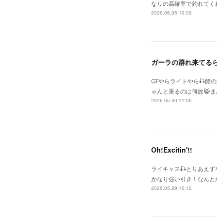
なりの高確率で釣れてく
2026.06.05 10:09
ガーラの群れ来てる
GTやらライトやら🎣
ゃんと乗るのは何故😹まあ
2026.05.30 11:06
Oh!Excitin'!!
ライキャス🎣とりあえ
かなり強い引き！なんと
2026.05.29 10:12