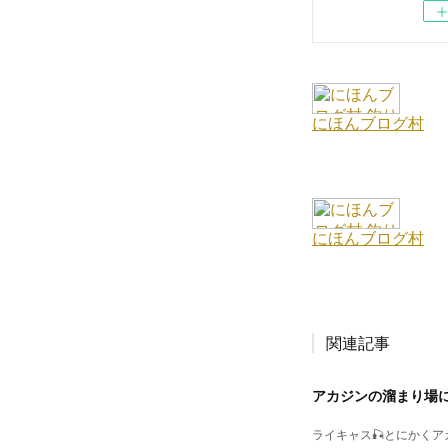
関連記事
アカジンの溜まり場
ライキャス🎣とにかく