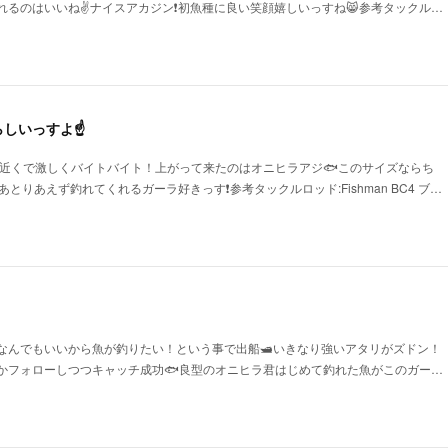
れるのはいいね✌ナイスアカジン❗初魚種に良い笑顔嬉しいっすね😸参考タックル…
らしいっすよ☝
船の近くで激しくバイトバイト！上がって来たのはオニヒラアジ🐟このサイズならち
とりあえず釣れてくれるガーラ好きっす❗参考タックルロッド:Fishman BC4 ブ…
ずなんでもいいから魚が釣りたい！という事で出船🛥いきなり強いアタリがズドン！
かフォローしつつキャッチ成功🐟良型のオニヒラ君はじめて釣れた魚がこのガー…