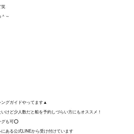
ど笑
わ＾～
シングガイドやってます▲
たいけど少人数だと船を予約しづらい方にもオススメ！
ングも可⭕
にある公式LINEから受け付けています