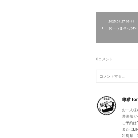
2025.04.27 09:41
おーうまそっ❗🐟
0
コメント
雄猫 tom
お一人様
遊漁船ガイ
ご予約は
またはLI
沖縄県、