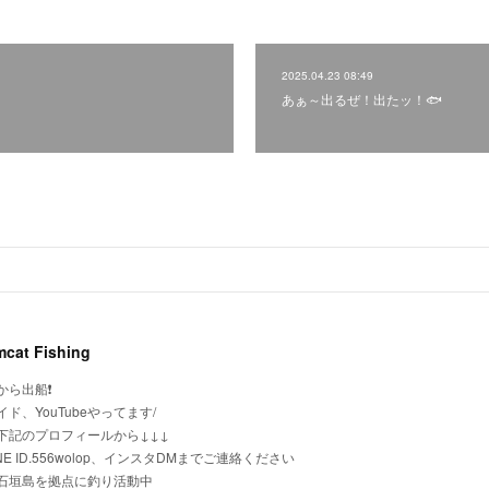
2025.04.23 08:49
あぁ～出るぜ！出たッ！🐟
cat Fishing
から出船❗
ド、YouTubeやってます/
下記のプロフィールから↓↓↓
NE ID.556wolop、インスタDMまでご連絡ください
石垣島を拠点に釣り活動中