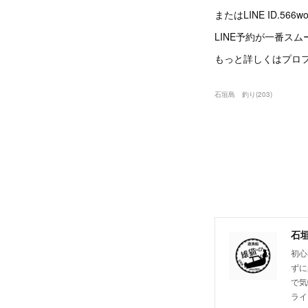
またはLINE ID.5
LINE予約が一番スム
もっと詳しくはプロフ
石垣島 釣り
(
203
)
石
初心
ずに
で気
ライ