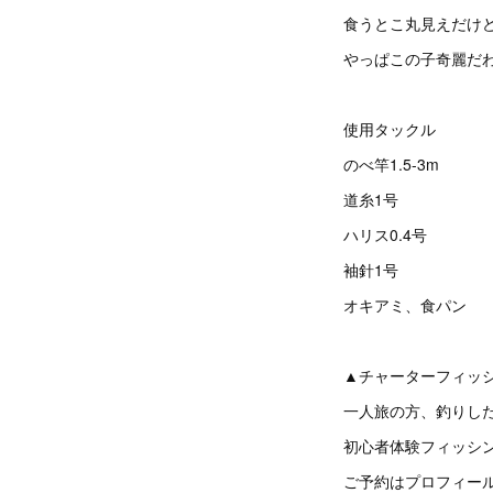
食うとこ丸見えだけ
やっぱこの子奇麗だ
使用タックル
のべ竿1.5-3m
道糸1号
ハリス0.4号
袖針1号
オキアミ、食パン
▲チャーターフィッ
一人旅の方、釣りし
初心者体験フィッシ
ご予約はプロフィール