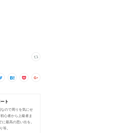
ボート
制なので周りを気にせ
は初心者から上級者ま
でに最高の思い出を。
り等。