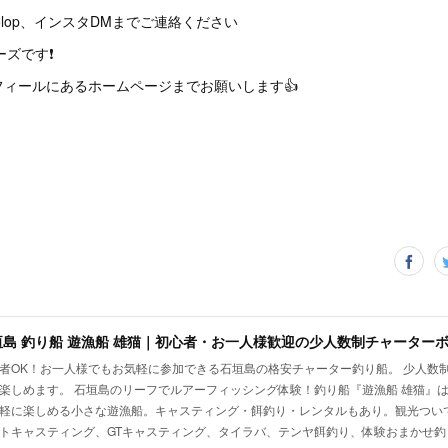
66wolop、インスタDMまでご連絡ください
ーズです❗
ィールにあるホームページまでお願いします👍
垣島 釣り船 遊漁船 雄猫｜初心者・お一人様歓迎の少人数制チャーター
者OK！お一人様でもお気軽に参加できる石垣島の格安チャーター釣り船。 少人数
楽しめます。 石垣島のリーフでルアーフィッシング体験！釣り船『遊漁船 雄猫』
軽に楽しめる小さな遊漁船。キャスティング・餌釣り・レンタルもあり。観光つい
トキャスティング、GTキャスティング、タイラバ、テンヤ餌釣り、体験おまかせ釣