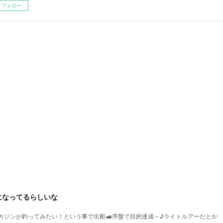
フォロー
になってるらしいな
アカジンが釣ってみたい！という事で出船🛥序盤で目的達成～♪ライトルアーだとか