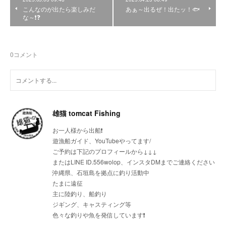
こんなのが出たら楽しみだ
あぁ～出るぜ！出たッ！🐟
な～❗❓
0
コメント
雄猫 tomcat Fishing
お一人様から出船❗
遊漁船ガイド、YouTubeやってます/
ご予約は下記のプロフィールから↓↓↓
またはLINE ID.556wolop、インスタDMまでご連絡ください
沖縄県、石垣島を拠点に釣り活動中
たまに遠征
主に陸釣り、船釣り
ジギング、キャスティング等
色々な釣りや魚を発信しています❗