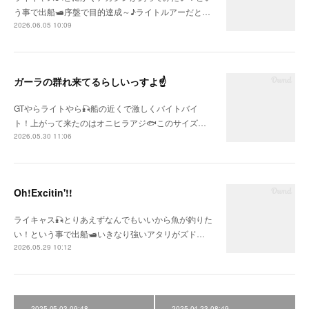
う事で出船🛥序盤で目的達成～♪ライトルアーだと…
2026.06.05 10:09
ガーラの群れ来てるらしいっすよ☝
GTやらライトやら🎣船の近くで激しくバイトバイ
ト！上がって来たのはオニヒラアジ🐟このサイズ…
2026.05.30 11:06
Oh!Excitin'!!
ライキャス🎣とりあえずなんでもいいから魚が釣りた
い！という事で出船🛥いきなり強いアタリがズド…
2026.05.29 10:12
2025.05.03 09:48
2025.04.23 08:49