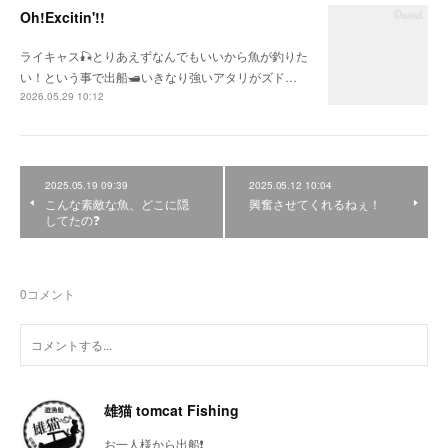
Oh!Excitin'!!
ライキャス🎣とりあえずなんでもいいから魚が釣りた
い！という事で出船🛥いきなり強いアタリがズド…
2026.05.29 10:12
2025.05.19 09:39
2025.05.12 10:04
こんな素敵な魚、どこに隠
興奮させてくれるねぇ！
してたの❓
0
コメント
雄猫 tomcat Fishing
お一人様から出船❗