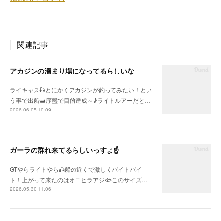
関連記事
アカジンの溜まり場になってるらしいな
ライキャス🎣とにかくアカジンが釣ってみたい！とい
う事で出船🛥序盤で目的達成～♪ライトルアーだと…
2026.06.05 10:09
ガーラの群れ来てるらしいっすよ☝
GTやらライトやら🎣船の近くで激しくバイトバイ
ト！上がって来たのはオニヒラアジ🐟このサイズ…
2026.05.30 11:06