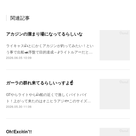
関連記事
アカジンの溜まり場になってるらしいな
ライキャス🎣とにかくアカジンが釣ってみたい！とい
う事で出船🛥序盤で目的達成～♪ライトルアーだと…
2026.06.05 10:09
ガーラの群れ来てるらしいっすよ☝
GTやらライトやら🎣船の近くで激しくバイトバイ
ト！上がって来たのはオニヒラアジ🐟このサイズ…
2026.05.30 11:06
Oh!Excitin'!!