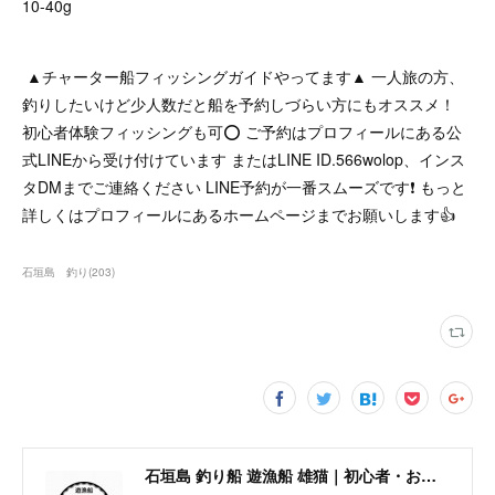
10-40g
▲チャーター船フィッシングガイドやってます▲ 一人旅の方、
釣りしたいけど少人数だと船を予約しづらい方にもオススメ！
初心者体験フィッシングも可⭕ ご予約はプロフィールにある公
式LINEから受け付けています またはLINE ID.566wolop、インス
タDMまでご連絡ください LINE予約が一番スムーズです❗ もっと
詳しくはプロフィールにあるホームページまでお願いします👍
石垣島 釣り
(
203
)
石垣島 釣り船 遊漁船 雄猫｜初心者・お一人様歓迎の少人数制チャーターボート