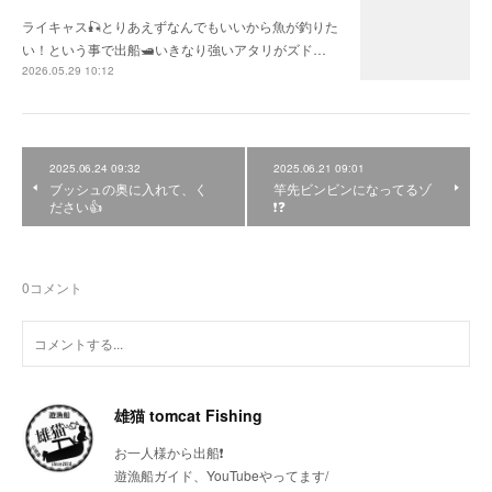
ライキャス🎣とりあえずなんでもいいから魚が釣りた
い！という事で出船🛥いきなり強いアタリがズド…
2026.05.29 10:12
2025.06.24 09:32
2025.06.21 09:01
ブッシュの奥に入れて、く
竿先ビンビンになってるゾ
ださい👍
❗❓
0
コメント
雄猫 tomcat Fishing
お一人様から出船❗
遊漁船ガイド、YouTubeやってます/