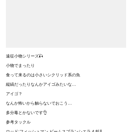
遠征小物シリーズ🎣
小物でまったり
食って来るのは小さいシクリッド系の魚
縦縞だったりなんかアイゴみたいな…
アイゴ？
なんか怖いから触らないでおこう…
多分毒とかないです👌
参考タックル
ロッド:フィッシュマン ビームスブランシエラ 4.8UL