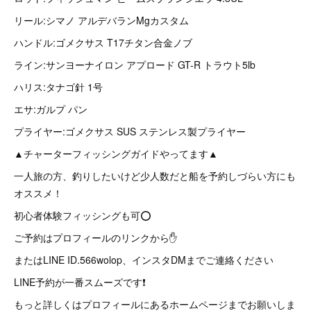
リール:シマノ アルデバランMgカスタム
ハンドル:ゴメクサス T17チタン合金ノブ
ライン:サンヨーナイロン アプロード GT-R トラウト5lb
ハリス:タナゴ針 1号
エサ:ガルプ パン
プライヤー:ゴメクサス SUS ステンレス製プライヤー
▲チャーターフィッシングガイドやってます▲
一人旅の方、釣りしたいけど少人数だと船を予約しづらい方にも
オススメ！
初心者体験フィッシングも可⭕
ご予約はプロフィールのリンクから✋
またはLINE ID.566wolop、インスタDMまでご連絡ください
LINE予約が一番スムーズです❗
もっと詳しくはプロフィールにあるホームページまでお願いしま