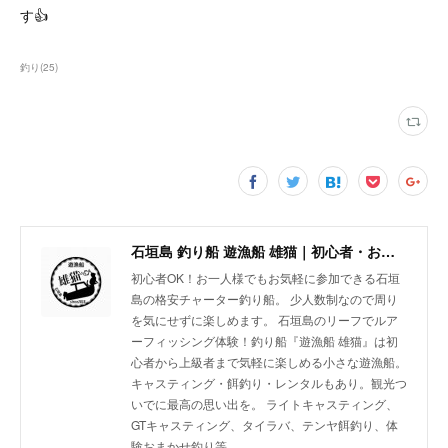
す👍
釣り
(
25
)
石垣島 釣り船 遊漁船 雄猫｜初心者・お一人様歓迎の少人数制チャーターボート
初心者OK！お一人様でもお気軽に参加できる石垣
島の格安チャーター釣り船。 少人数制なので周り
を気にせずに楽しめます。 石垣島のリーフでルア
ーフィッシング体験！釣り船『遊漁船 雄猫』は初
心者から上級者まで気軽に楽しめる小さな遊漁船。
キャスティング・餌釣り・レンタルもあり。観光つ
いでに最高の思い出を。 ライトキャスティング、
GTキャスティング、タイラバ、テンヤ餌釣り、体
験おまかせ釣り等。