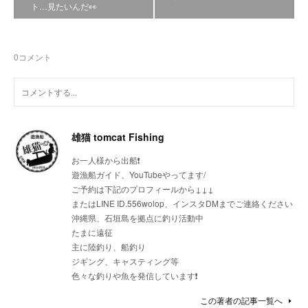
ト…見たいんだ👀
0
コメント
雄猫 tomcat Fishing
お一人様から出船❗
遊漁船ガイド、YouTubeやってます/
ご予約は下記のプロフィールから↓↓↓
またはLINE ID.556wolop、インスタDMまでご連絡ください
沖縄県、石垣島を拠点に釣り活動中
たまに遠征
主に陸釣り、船釣り
ジギング、キャスティング等
色々な釣りや魚を発信しています❗
この著者の記事一覧へ