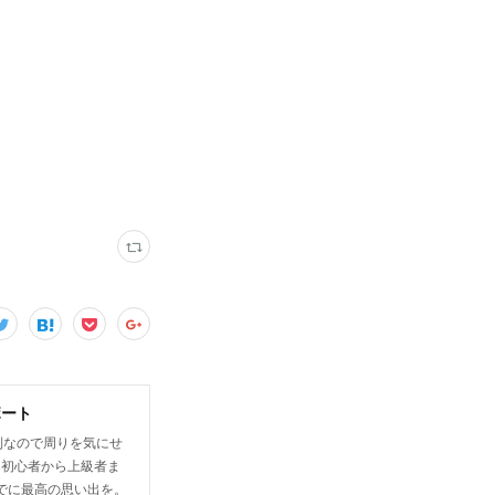
ボート
制なので周りを気にせ
は初心者から上級者ま
でに最高の思い出を。