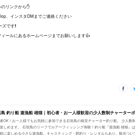
ルのリンクから✋
66wolop、インスタDMまでご連絡ください
ーズです❗
ィールにあるホームページまでお願いします👍
垣島 釣り船 遊漁船 雄猫｜初心者・お一人様歓迎の少人数制チャーター
者OK！お一人様でもお気軽に参加できる石垣島の格安チャーター釣り船。 少人数
楽しめます。 石垣島のリーフでルアーフィッシング体験！釣り船『遊漁船 雄猫』
軽に楽しめる小さな遊漁船。キャスティング・餌釣り・レンタルもあり。観光つい