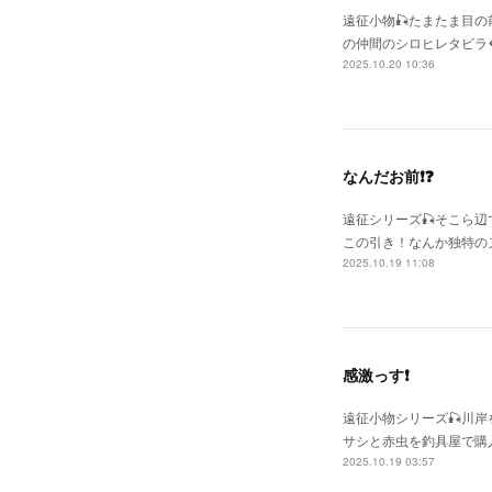
遠征小物🎣たまたま目
の仲間のシロヒレタビラ
2025.10.20 10:36
なんだお前❗❓
遠征シリーズ🎣そこら
この引き！なんか独特の
2025.10.19 11:08
感激っす❗
遠征小物シリーズ🎣川
サシと赤虫を釣具屋で購
2025.10.19 03:57