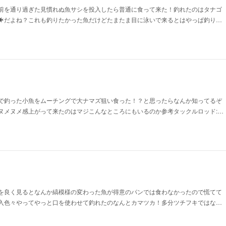
の前を通り過ぎた見慣れぬ魚サシを投入したら普通に食って来た！釣れたのはタナゴ
🐠だよね？これも釣りたかった魚だけどたまたま目に泳いで来るとはやっぱ釣り…
辺で釣った小魚をムーチングで大ナマズ狙い食った！？と思ったらなんか知ってるぞ
ヌメヌメ感上がって来たのはマジこんなところにもいるのか参考タックルロッド:…
岸を良く見るとなんか縞模様の変わった魚が得意のパンでは食わなかったので慌てて
入色々やってやっと口を使わせて釣れたのなんとカマツカ！多分ツチフキではな…