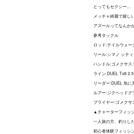
とってもセクシー…
メッチャ綺麗で嬉し
アズールってなんか
参考タックル
ロッド:テイルウォーク
リール:シマノ シティカ
ハンドル:ゴメクサス P
ライン:DUEL Tx8 2.
リーダー:DUEL 魚
ルアー:ジクヘッドグ
プライヤー:ゴメクサ
▲チャーターフィッ
一人旅の方、釣りし
初心者体験フィッシ