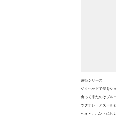
遠征シリーズ
ジクヘッドで底をシ
食って来たのはブル
ツクナレ・アズール
へぇ～、ホントにヒ