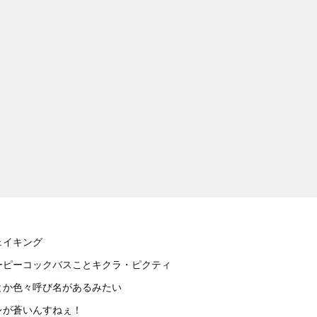
ェイキング
ーピーコックバスことキクラ・ピクティ
とか色々呼び名があるみたい
レが蒼いんすねぇ！