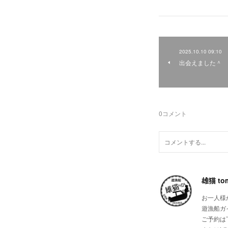
2025.10.10 09:10
出会えました＾
0
コメント
雄猫 tom
お一人様
遊漁船ガイ
ご予約は