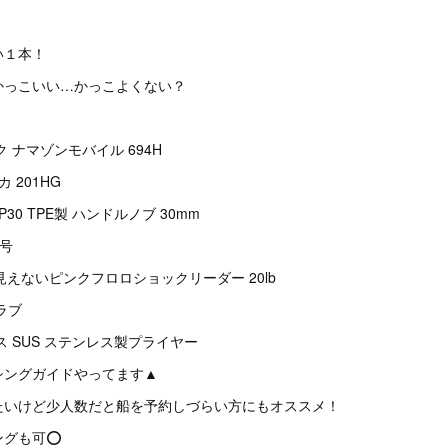
い１本！
かっこいい…かっこよくない？
 ナマゾンモバイル 694H
 201HG
30 TPE製 ハンドルノブ 30mm
5号
に見えないピンクフロロショックリーダー 20lb
ラブ
ス SUS ステンレス製プライヤー
シングガイドやってます▲
たいけど少人数だと船を予約しづらい方にもオススメ！
ングも可⭕