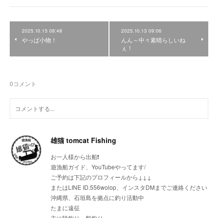
2025.10.15 08:48
2025.10.13 09:06
やっぱ小物！
んん～中々素晴らしいね
ぇ！
0
コメント
雄猫 tomcat Fishing
お一人様から出船❗
遊漁船ガイド、YouTubeやってます/
ご予約は下記のプロフィールから↓↓↓
またはLINE ID.556wolop、インスタDMまでご連絡ください
沖縄県、石垣島を拠点に釣り活動中
たまに遠征
主に陸釣り、船釣り