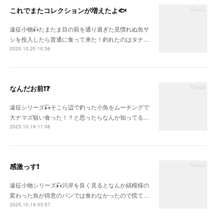
これでまたコレクションが増えたよ🐟
遠征小物🎣たまたま目の前を通り過ぎた見慣れぬ魚サ
シを投入したら普通に食って来た！釣れたのはタナ…
2025.10.20 10:36
なんだお前❗❓
遠征シリーズ🎣そこら辺で釣った小魚をムーチングで
大ナマズ狙い食った！？と思ったらなんか知ってる…
2025.10.19 11:08
感激っす❗
遠征小物シリーズ🎣川岸を良く見るとなんか縞模様の
変わった魚が得意のパンでは食わなかったので慌て…
2025.10.19 03:57