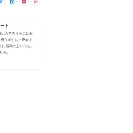
ボート
制なので周りを気にせ
は初心者から上級者ま
でに最高の思い出を。
り等。