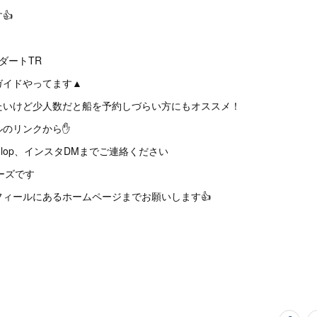
👍
ダートTR
ガイドやってます▲
たいけど少人数だと船を予約しづらい方にもオススメ！
ルのリンクから✋
66wolop、インスタDMまでご連絡ください
ーズです
ィールにあるホームページまでお願いします👍