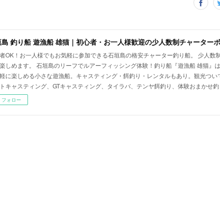
垣島 釣り船 遊漁船 雄猫｜初心者・お一人様歓迎の少人数制チャーター
者OK！お一人様でもお気軽に参加できる石垣島の格安チャーター釣り船。 少人数
楽しめます。 石垣島のリーフでルアーフィッシング体験！釣り船『遊漁船 雄猫』
軽に楽しめる小さな遊漁船。キャスティング・餌釣り・レンタルもあり。観光つい
トキャスティング、GTキャスティング、タイラバ、テンヤ餌釣り、体験おまかせ釣
フォロー