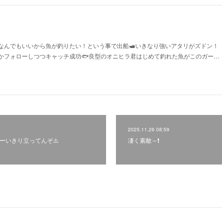
ずなんでもいいから魚が釣りたい！という事で出船🛥いきなり強いアタリがズドン！
かフォローしつつキャッチ成功🐟良型のオニヒラ君はじめて釣れた魚がこのガー…
2025.11.26 08:59
げーいきり立ってんぞ⚠️
凄く素敵～❗