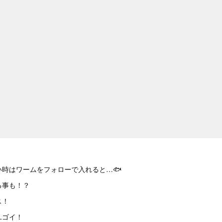
い時はワームをフォローで入れると…🐟
る事も！？
ス！
ユゴイ！