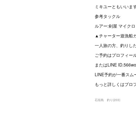
ミキユーともいいます
参考タックル
ルアー:剣屋 マイクロ
▲チャーター遊漁船
一人旅の方、釣りし
ご予約はプロフィー
またはLINE ID.5
LINE予約が一番スム
もっと詳しくはプロフ
石垣島 釣り
(
203
)