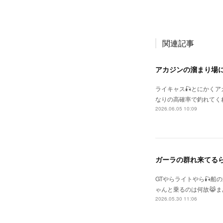
関連記事
アカジンの溜まり場
ライキャス🎣とにかく
なりの高確率で釣れてく
2026.06.05 10:09
ガーラの群れ来てる
GTやらライトやら🎣
ゃんと乗るのは何故😹まあ
2026.05.30 11:06