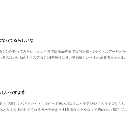
になってるらしいな
アカジンが釣ってみたい！という事で出船🛥序盤で目的達成～♪ライトルアーだとか
れるのはいいね✌ナイスアカジン❗初魚種に良い笑顔嬉しいっすね😸参考タックル…
らしいっすよ☝
船の近くで激しくバイトバイト！上がって来たのはオニヒラアジ🐟このサイズならち
とりあえず釣れてくれるガーラ好きっす❗参考タックルロッド:Fishman BC4 ブ…