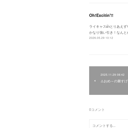
Oh!Excitin'!!
ライキャス🎣とりあえ
かなり強い引き！なんと
2026.05.29 10:12
2025.11.29 08:42
⚠️おめ～の棘す
0
コメント