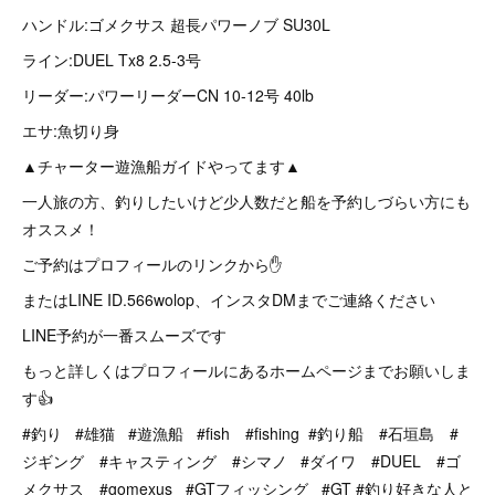
ハンドル:ゴメクサス 超長パワーノブ SU30L
ライン:DUEL Tx8 2.5-3号
リーダー:パワーリーダーCN 10-12号 40lb
エサ:魚切り身
▲チャーター遊漁船ガイドやってます▲
一人旅の方、釣りしたいけど少人数だと船を予約しづらい方にも
オススメ！
ご予約はプロフィールのリンクから✋
またはLINE ID.566wolop、インスタDMまでご連絡ください
LINE予約が一番スムーズです
もっと詳しくはプロフィールにあるホームページまでお願いしま
す👍
#釣り #雄猫 #遊漁船 #fish #fishing #釣り船 #石垣島 #
ジギング #キャスティング #シマノ #ダイワ #DUEL #ゴ
メクサス #gomexus #GTフィッシング #GT #釣り好きな人と