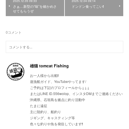
2025.12.05 09:33
2025.12.04 09:14
さぁ…新型の“味”を確かめさ
ドンドン食ってこい❗
せてもらうぜ
0
コメント
雄猫 tomcat Fishing
お一人様から出船❗
遊漁船ガイド、YouTubeやってます/
ご予約は下記のプロフィールから↓↓↓
またはLINE ID.556wolop、インスタDMまでご連絡ください
沖縄県、石垣島を拠点に釣り活動中
たまに遠征
主に陸釣り、船釣り
ジギング、キャスティング等
色々な釣りや魚を発信しています❗