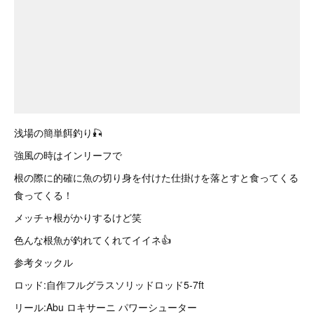
浅場の簡単餌釣り🎣
強風の時はインリーフで
根の際に的確に魚の切り身を付けた仕掛けを落とすと食ってくる
食ってくる！
メッチャ根がかりするけど笑
色んな根魚が釣れてくれてイイネ👍
参考タックル
ロッド:自作フルグラスソリッドロッド5-7ft
リール:Abu ロキサーニ パワーシューター