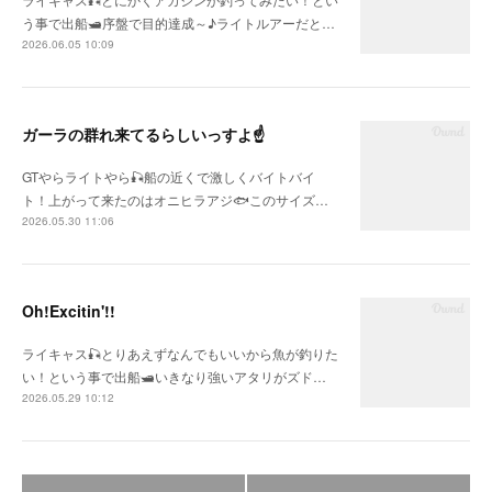
う事で出船🛥序盤で目的達成～♪ライトルアーだと…
2026.06.05 10:09
ガーラの群れ来てるらしいっすよ☝
GTやらライトやら🎣船の近くで激しくバイトバイ
ト！上がって来たのはオニヒラアジ🐟このサイズ…
2026.05.30 11:06
Oh!Excitin'!!
ライキャス🎣とりあえずなんでもいいから魚が釣りた
い！という事で出船🛥いきなり強いアタリがズド…
2026.05.29 10:12