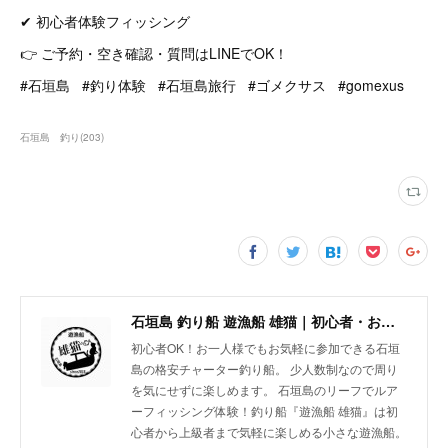
✔ 初心者体験フィッシング
👉 ご予約・空き確認・質問はLINEでOK！
#石垣島 #釣り体験 #石垣島旅行 #ゴメクサス #gomexus
石垣島 釣り
(
203
)
石垣島 釣り船 遊漁船 雄猫｜初心者・お一人様歓迎の少人数制チャーターボート
初心者OK！お一人様でもお気軽に参加できる石垣
島の格安チャーター釣り船。 少人数制なので周り
を気にせずに楽しめます。 石垣島のリーフでルア
ーフィッシング体験！釣り船『遊漁船 雄猫』は初
心者から上級者まで気軽に楽しめる小さな遊漁船。