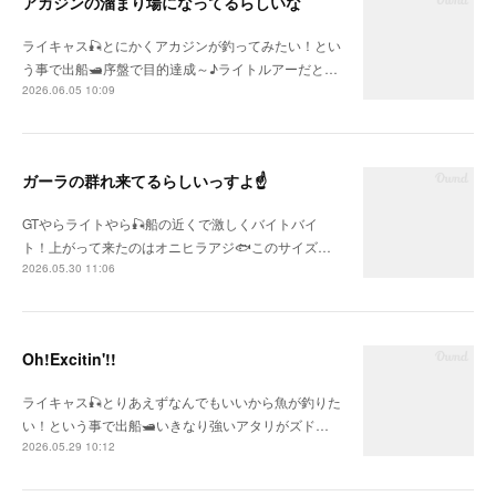
アカジンの溜まり場になってるらしいな
ライキャス🎣とにかくアカジンが釣ってみたい！とい
う事で出船🛥序盤で目的達成～♪ライトルアーだと…
2026.06.05 10:09
ガーラの群れ来てるらしいっすよ☝
GTやらライトやら🎣船の近くで激しくバイトバイ
ト！上がって来たのはオニヒラアジ🐟このサイズ…
2026.05.30 11:06
Oh!Excitin'!!
ライキャス🎣とりあえずなんでもいいから魚が釣りた
い！という事で出船🛥いきなり強いアタリがズド…
2026.05.29 10:12