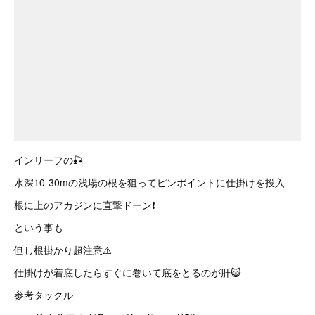
インリーフの🎣
水深10-30mの浅場の根を狙ってピンポイントに仕掛けを投入
根に上のアカジンに直撃ドーン❗
という事も
但し根掛かり超注意⚠️
仕掛けが着底したらすぐに巻いて底をとるのが肝😺
参考タックル