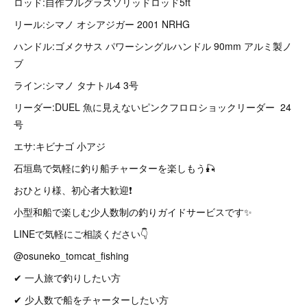
ロッド:自作フルグラスソリッドロッド5ft
リール:シマノ オシアジガー 2001 NRHG
ハンドル:ゴメクサス パワーシングルハンドル 90mm アルミ製ノ
ブ
ライン:シマノ タナトル4 3号
リーダー:DUEL 魚に見えないピンクフロロショックリーダー 24
号
エサ:キビナゴ 小アジ
石垣島で気軽に釣り船チャーターを楽しもう🎣
おひとり様、初心者大歓迎❗
小型和船で楽しむ少人数制の釣りガイドサービスです✨
LINEで気軽にご相談ください👇
@osuneko_tomcat_fishing
✔ 一人旅で釣りしたい方
✔ 少人数で船をチャーターしたい方