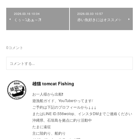
2026.03.16 10:04
2026.03.03 10:57
くぅ～⤵あぁ～⤴❗
赤い魚好きにはオススメ✨
0
コメント
雄猫 tomcat Fishing
お一人様から出船❗
遊漁船ガイド、YouTubeやってます/
ご予約は下記のプロフィールから↓↓↓
またはLINE ID.556wolop、インスタDMまでご連絡ください
沖縄県、石垣島を拠点に釣り活動中
たまに遠征
主に陸釣り、船釣り