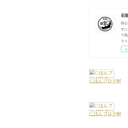
石
初心
ずに
で気
ライ