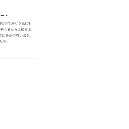
ボート
制なので周りを気にせ
は初心者から上級者ま
でに最高の思い出を。
り等。