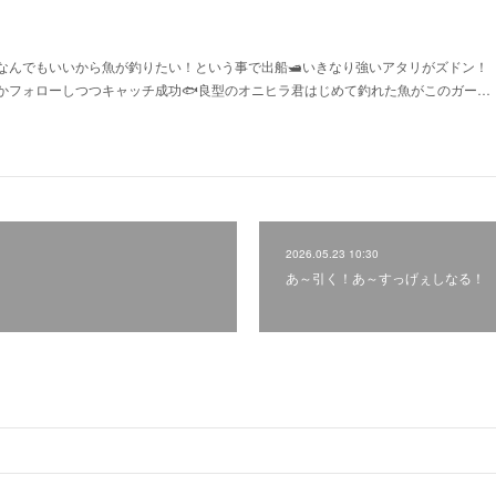
ずなんでもいいから魚が釣りたい！という事で出船🛥いきなり強いアタリがズドン！
かフォローしつつキャッチ成功🐟良型のオニヒラ君はじめて釣れた魚がこのガー…
2026.05.23 10:30
あ～引く！あ～すっげぇしなる！