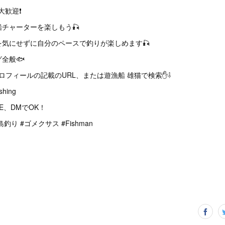
大歓迎❗
チャーターを楽しもう🎣
気にせずに自分のペースで釣りが楽しめます🎣
全般🐟
ロフィールの記載のURL、または遊漁船 雄猫で検索✋⇩
shing
E、DMでOK！
釣り #ゴメクサス #Fishman