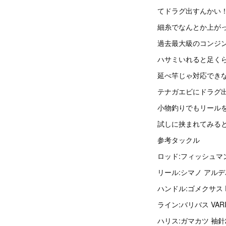
てドラグ出すんかい！
細糸でなんとか上がっ
過去最大級のコンジ
ハサミいれると足く
延べ竿じゃ対応でき
テナガエビにドラグ
小物釣りでもリールを
試しに挟まれてみる
参考タックル
ロッド:フィッシュマン
リール:シマノ アルデ
ハンドル:ゴメクサス R
ライン:バリバス VARIV
ハリス:ガマカツ 袖針2