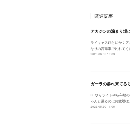
関連記事
アカジンの溜まり場
ライキャス🎣とにかく
なりの高確率で釣れてく
2026.06.05 10:09
ガーラの群れ来てる
GTやらライトやら🎣
ゃんと乗るのは何故😹まあ
2026.05.30 11:06