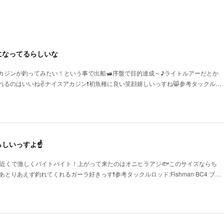
になってるらしいな
アカジンが釣ってみたい！という事で出船🛥序盤で目的達成～♪ライトルアーだとか
れるのはいいね✌ナイスアカジン❗初魚種に良い笑顔嬉しいっすね😸参考タックル…
らしいっすよ☝
船の近くで激しくバイトバイト！上がって来たのはオニヒラアジ🐟このサイズならち
とりあえず釣れてくれるガーラ好きっす❗参考タックルロッド:Fishman BC4 ブ…