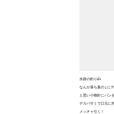
水路の釣り🎣
なんか落ち葉の↓に
と思い小物針にパン
デカバサミで口元に
メッチャ引く！