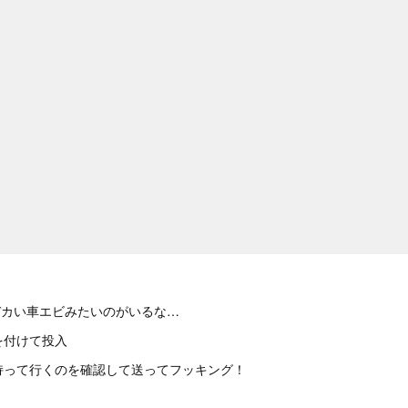
デカい車エビみたいのがいるな…
を付けて投入
持って行くのを確認して送ってフッキング！