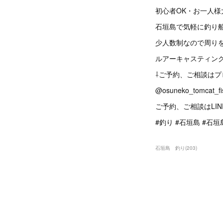
初心者OK・お一人様
石垣島で気軽に釣り船
少人数制なので周りを
ルアーキャスティング
⇩ご予約、ご相談はプ
@osuneko_tomcat_fi
ご予約、ご相談はLIN
#釣り #石垣島 #石垣島
石垣島 釣り
(
203
)