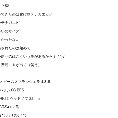
？😹
てきたのは化け物テナガエビ🍤
ンテナガエビ
らいのサイズ
なかったな…
出されたのは始めて
使うのはこういう事があるから？(^^)v
と普通に血が出て（笑う）
 ビームスブランシエラ 4.8UL
バランXG BFS
F22 ウッドノブ 22mm
AS4 0.8号
号 ハリス0.4号