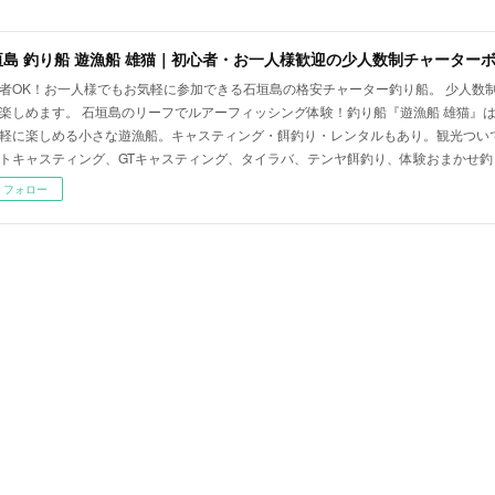
垣島 釣り船 遊漁船 雄猫｜初心者・お一人様歓迎の少人数制チャーター
者OK！お一人様でもお気軽に参加できる石垣島の格安チャーター釣り船。 少人数
楽しめます。 石垣島のリーフでルアーフィッシング体験！釣り船『遊漁船 雄猫』
軽に楽しめる小さな遊漁船。キャスティング・餌釣り・レンタルもあり。観光つい
トキャスティング、GTキャスティング、タイラバ、テンヤ餌釣り、体験おまかせ釣
フォロー